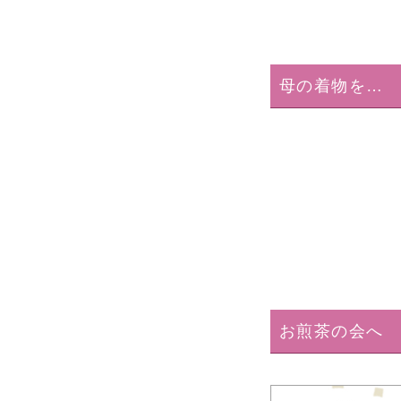
母の着物を…
お煎茶の会へ