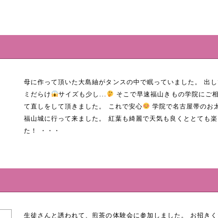
母に作って頂いた大島紬がタンスの中で眠っていました。 出し
ミだらけ
サイズも少し...
そこで早速福山きもの学院にご相
て直しをして頂きました。 これで安心
学院で名古屋帯のお
福山城に行って来ました。 紅葉も綺麗で天気も良くととても
た！ ・・・
生徒さんと誘われて、煎茶の体験会に参加しました。 お招き