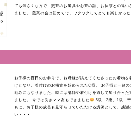
ても気さくな方で、煎茶のお道具やお茶の話、お抹茶との違い
ました。 煎茶の会は初めてで、ワクワクしてとても楽しかった
介
お子様の百日のお参りで、お母様が誂えてくださったお着物を
けとなり、着付けのお稽古を始められたO様。 お子様と一緒の
励みにもなりました。時には講師や着付けを通して知り合った
ました。 今では良きママ友もできました
3級、2級、1級、
もに、お子様の成長も見守らせていただける講師として、感謝
い・・・