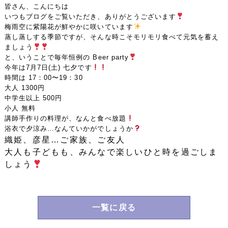
皆さん、こんにちは
いつもブログをご覧いただき、ありがとうございます
梅雨空に紫陽花が鮮やかに咲いています
蒸し蒸しする季節ですが、そんな時こそモリモリ食べて元気を蓄え
ましょう
と、いうことで毎年恒例の Beer party
今年は7月7日(土) 七夕です
時間は 17：00〜19：30
大人 1300円
中学生以上 500円
小人 無料
講師手作りの料理が、なんと食べ放題
浴衣で夕涼み…なんていかがでしょうか
織姫、彦星…ご家族、ご友人
大人も子どもも、みんなで楽しいひと時を過ごしま
しょう
一覧に戻る